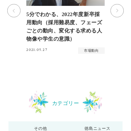
ッ
5分でわかる、2022年度新卒採
A
き
用動向（採用難易度、フェーズ
島
へ
ごとの動向、変化する求める人
用
物像や学生の意識）
20
2021.05.27
向
市場動向
カテゴリー
その他
徳島ニュース