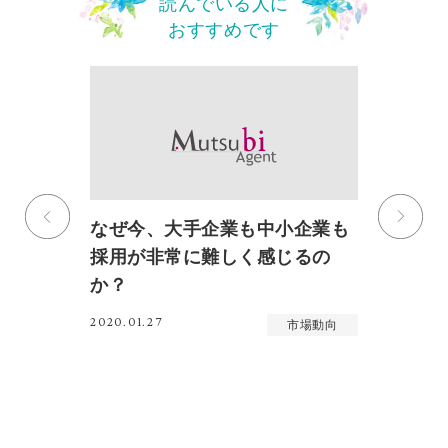
読んでいる人に
おすすめです
打
なぜ今、大手企業も中小企業も
2
採用が非常に難しく感じるの
率
か？
着
向
増
2020.01.27
市場動向
20