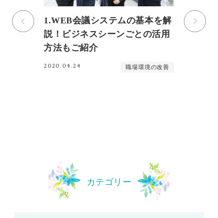
３
1.WEB会議システムの基本を解
「
り
説！ビジネスシーンごとの活用
へ
る
方法もご紹介
柔
始
2020.04.24
職場環境の改善
介
20
上
カテゴリー