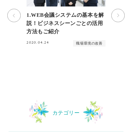
！
1.WEB会議システムの基本を解
子
さ
説！ビジネスシーンごとの活用
管
方法もご紹介
田
く
2020.04.24
善
職場環境の改善
20
カテゴリー