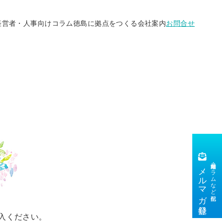
経営者・人事向けコラム
徳島に拠点をつくる
会社案内
お問合せ
市場動向・コラムなど配信
メルマガ登録
入ください。