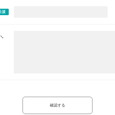
必須
い。